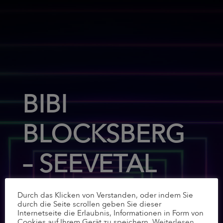
BIBI
BLOCKSBERG
– SEEVETAL
19.09.2021
14:00 Uhr
Durch das Klicken von Verstanden, oder indem Sie
durch die Seite scrollen geben Sie dieser
Internetseite die Erlaubnis, Informationen in Form von
Cookies auf Ihrem Gerät zu speichern.
Weiterlesen
.