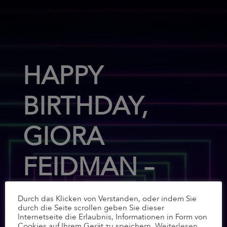
HAPPY
BIRTHDAY,
GIORA
FEIDMAN –
ESSEN
Durch das Klicken von Verstanden, oder indem Sie
durch die Seite scrollen geben Sie dieser
Internetseite die Erlaubnis, Informationen in Form von
Cookies auf Ihrem Gerät zu speichern.
Weiterlesen
.