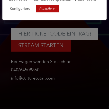
um den Livestream freizuschalten.
Konfigurieren
Akzeptieren
Dieser lässt sich erst 10 Minuten vor Beginn
des Events starten.
STREAM STARTEN
Bei Fragen wenden Sie sich an
040/64508860
info@culturetotal.com