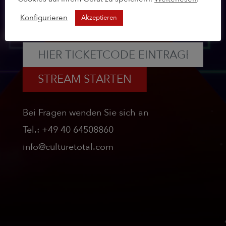
Dieser lässt sich erst 10 Minuten vor Beginn
Konfigurieren
Akzeptieren
des Events starten.
STREAM STARTEN
Bei Fragen wenden Sie sich an
Tel.: +49 40 64508860
info@culturetotal.com